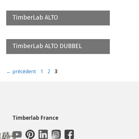
TimberLab ALTO
TimberLab ALTO DUBBEL
Page
Page
Page
←
précédent
1
2
3
.
Timberlab France