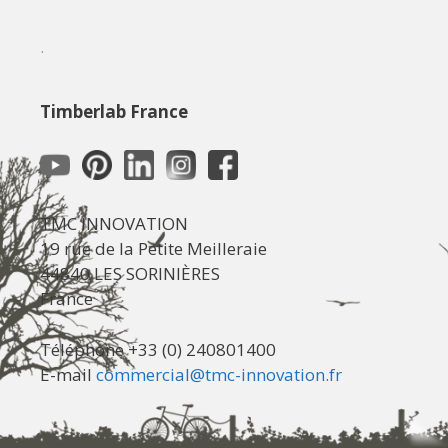
.
Timberlab France
TMC INNOVATION
19 rue de la Petite Meilleraie
44840 LES SORINIÈRES
France
Téléphone +33 (0) 240801400
E-mail
commercial@tmc-innovation.fr